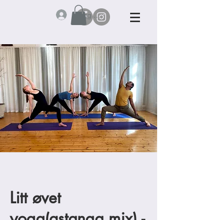
Logg inn
Litt øvet
yoga(astanga mix) -