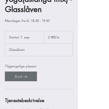
Glasslåven
Mandager fra kl. 18.30 - 19.45
2 900
norske
Starter 7. sep.
S
2 900 kr
kroner
t
a
Glasslåven
r
t
e
r
Tilgjengelige plasser
7
.
Book nå
s
e
p
.
Tjenestebeskrivelse