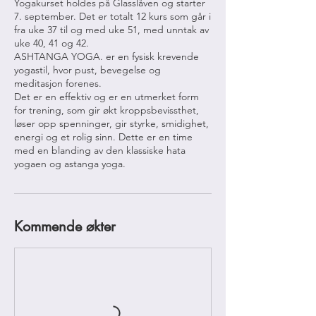
Yogakurset holdes på Glasslåven og starter
7. september. Det er totalt 12 kurs som går i
fra uke 37 til og med uke 51, med unntak av
uke 40, 41 og 42.
ASHTANGA YOGA. er en fysisk krevende
yogastil, hvor pust, bevegelse og
meditasjon forenes.
Det er en effektiv og er en utmerket form
for trening, som gir økt kroppsbevissthet,
løser opp spenninger, gir styrke, smidighet,
energi og et rolig sinn. Dette er en time
med en blanding av den klassiske hata
yogaen og astanga yoga.
Kommende økter