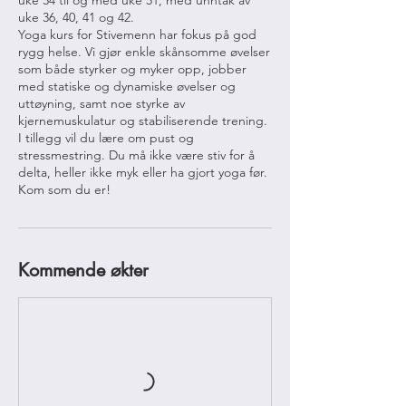
uke 34 til og med uke 51, med unntak av
uke 36, 40, 41 og 42.
Yoga kurs for Stivemenn har fokus på god
rygg helse. Vi gjør enkle skånsomme øvelser
som både styrker og myker opp, jobber
med statiske og dynamiske øvelser og
uttøyning, samt noe styrke av
kjernemuskulatur og stabiliserende trening.
I tillegg vil du lære om pust og
stressmestring. Du må ikke være stiv for å
delta, heller ikke myk eller ha gjort yoga før.
Kom som du er!
Kommende økter