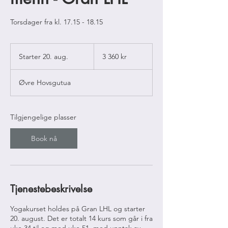
Torsdager fra kl. 17.15 - 18.15
3 360
norske
Starter 20. aug.
S
3 360 kr
kroner
t
a
Øvre Hovsgutua
r
t
e
r
Tilgjengelige plasser
2
0
Book nå
.
a
u
g
.
Tjenestebeskrivelse
Yogakurset holdes på Gran LHL og starter
20. august. Det er totalt 14 kurs som går i fra