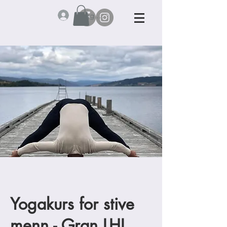
Logg inn
Yogakurs for stive
menn - Gran LHL